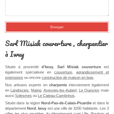
Envoyer
Sarl Misiak couverture , charpentier
à Iwuy
Située à proximité
d'Iwuy
,
Sarl Misiak couverture
est
également spécialisée en
couverture
,
agrandissement et
extensions
ou encore
construction de maison en bois
.
Nos artisans experts en
charpente
interviennent également
en
Landrecies
,
Maing
,
Avesnes-les-Aubert
,
Le Quesnoy
mais
aussi
Solesmes
ou
Le Cateau-Cambrésis
.
Située dans la région
Nord-Pas-de-Calais-Picardie
et dans le
département
Nord
,
Iwuy
est une ville de 3200 habitants. Les 3
villes les plus peuplées du département sont Lille, Roubaix et